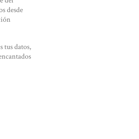
e del
os desde
ción
 tus datos,
 encantados