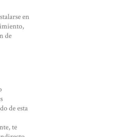
talarse en
uimiento,
in de
o
s
do de esta
nte, te
indirecto,