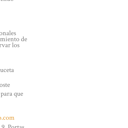
sonales
tamiento de
rvar los
uceta
oste
 para que
o.com
 9, Portas,