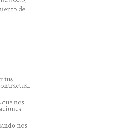
miento de
r tus
contractual
s que nos
gaciones
uando nos