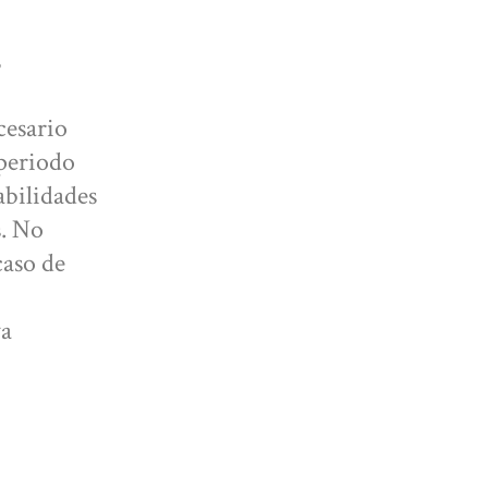
cesario
 periodo
abilidades
s. No
caso de
va