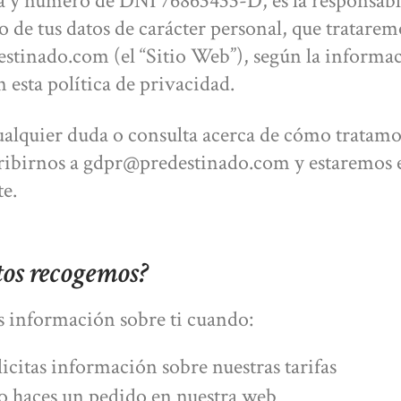
 y número de DNI 76863433-D, es la responsabl
o de tus datos de carácter personal, que tratarem
tinado.com (el “Sitio Web”), según la informa
 esta política de privacidad.
cualquier duda o consulta acerca de cómo tratamos
ribirnos a gdpr@predestinado.com y estaremos
te.
tos recogemos?
 información sobre ti cuando:
icitas información sobre nuestras tarifas
 haces un pedido en nuestra web