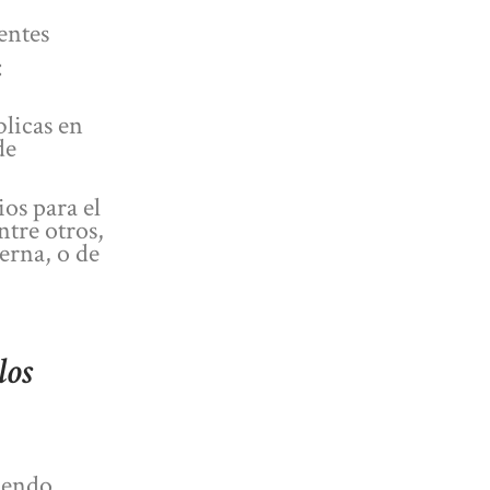
entes
:
licas en
de
ios para el
tre otros,
erna, o de
los
siendo