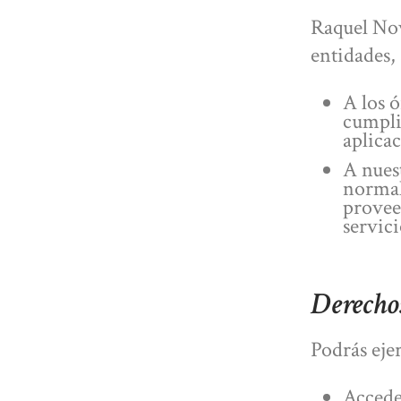
Raquel Nov
entidades, 
A los 
cumpli
aplicac
A nuest
normal
provee
servici
Derechos
Podrás ejer
Acceder