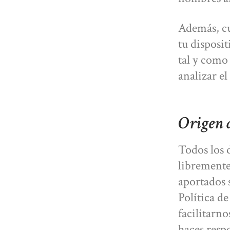
Además, cu
tu disposit
tal y como
analizar el
Origen d
Todos los 
libremente
aportados 
Política d
facilitarno
haces resp