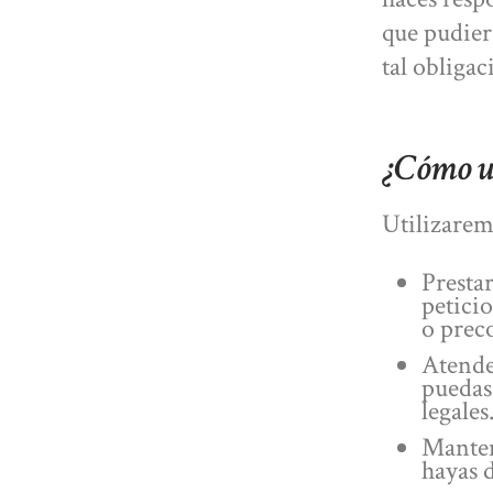
que pudier
tal obligac
¿Cómo u
Utilizaremo
Prestar
petici
o preco
Atender
puedas
legales
Manten
hayas 