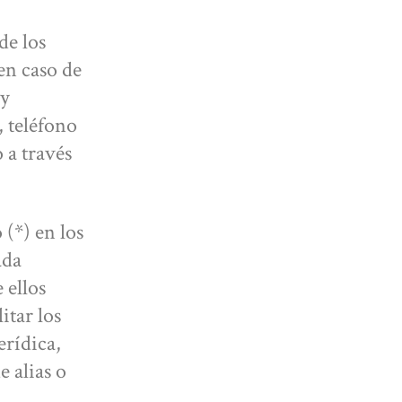
de los
en caso de
 y
, teléfono
 a través
(*) en los
ada
 ellos
itar los
erídica,
 alias o