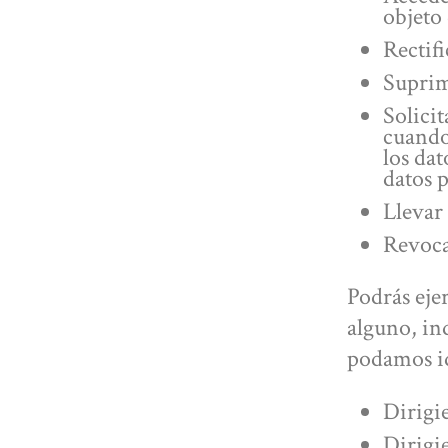
objeto 
Rectifi
Suprimi
Solicit
cuando 
los da
datos p
Llevar 
Revoca
Podrás eje
alguno, in
podamos ide
Dirigi
Dirigie