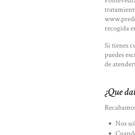
Pontevedra
tratamient
www.predes
recogida en
Si tienes 
puedes esc
de atender
¿Que da
Recabamos
Nos sol
Cuando