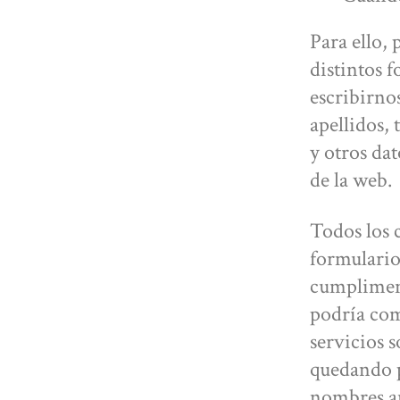
Para ello, 
distintos 
escribirno
apellidos, 
y otros da
de la web.
Todos los 
formularios
cumpliment
podría com
servicios 
quedando p
nombres a