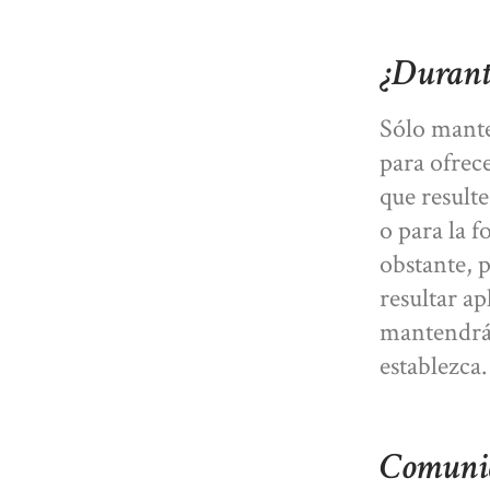
¿Durant
Sólo mante
para ofrec
que result
o para la 
obstante, p
resultar ap
mantendrán
establezca.
Comunica